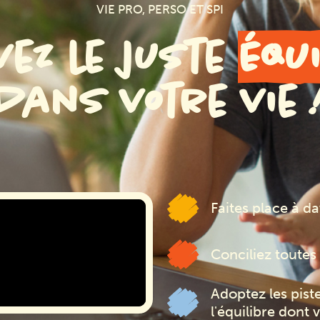
VIE PRO, PERSO ET SPI
vez le juste
équ
dans votre vie 
Faites place à d
Conciliez toutes 
Adoptez les pist
l'équilibre dont 