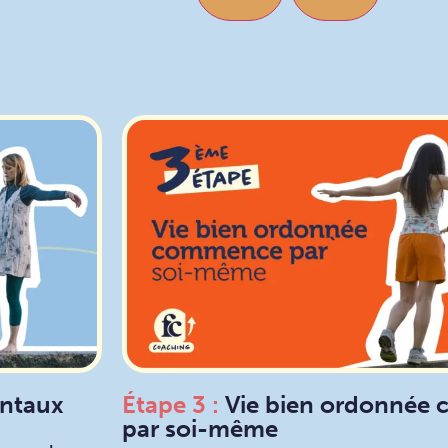
ntaux
Étape 3 :
Vie bien ordonnée
par soi-même