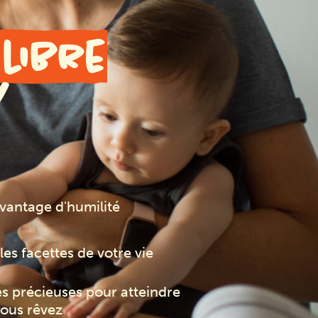
ilibre
!
avantage d'humilité
les facettes de votre vie
es précieuses pour atteindre
vous rêvez