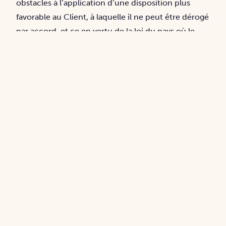
obstacles à l’application d’une disposition plus
favorable au Client, à laquelle il ne peut être dérogé
par accord, et ce en vertu de la loi du pays où le
Client a sa résidence habituelle. En cas de
contestation liée à l’application et/ou
interprétation des présentes conditions générales
de vente, le Client a la possibilité de recourir à une
procédure de médiation conventionnelle ou à
toute autre procédure de mode alternatif de
règlement des différends. Conformément à
l’ordonnance n°2015-1033 du 20 août 2015 et au
décret d’application n°2015- 1382 du 30 octobre
2015, tout différend ou litige dit de consommation,
sous réserve de l’article L.612-2 du Code de la
Consommation, peut faire l’objet d’un règlement
amiable par médiation auprès du CMAP – Centre